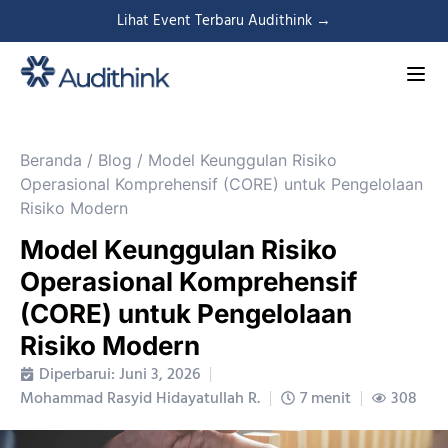
Lihat Event Terbaru Audithink →
Beranda
/
Blog
/
Model Keunggulan Risiko
Operasional Komprehensif (CORE) untuk Pengelolaan
Risiko Modern
Model Keunggulan Risiko
Operasional Komprehensif
(CORE) untuk Pengelolaan
Risiko Modern
Diperbarui: Juni 3, 2026
Mohammad Rasyid Hidayatullah R.
7 menit
308