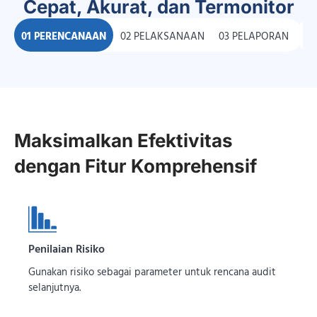
Cepat, Akurat, dan Termonitor
01 PERENCANAAN
02 PELAKSANAAN
03 PELAPORAN
04
Maksimalkan Efektivitas
Audit
dengan Fitur Komprehensif
Penilaian Risiko
Gunakan risiko sebagai parameter untuk rencana audit
selanjutnya.