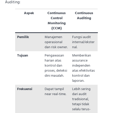
Auditing:
Aspek
Continuous
Continuous
Control
Auditing
Monitoring
(CCM)
Pemilik
Manajemen
Fungsi audit
operasional
internal/ekster
dan risk owner.
nal.
Tujuan
Pengawasan
Memberikan
harian atas
assurance
kontrol dan
independen
proses, deteksi
atas efektivitas
dini masalah.
kontrol dan
laporan.
Frekuensi
Dapat tampil
Lebih sering
near real-time.
dari audit
tradisional,
tetapi tidak
selalu terus-