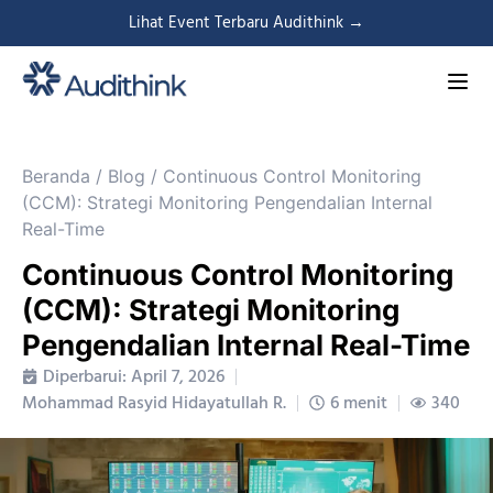
Lihat Event Terbaru Audithink →
Beranda
/
Blog
/
Continuous Control Monitoring
(CCM): Strategi Monitoring Pengendalian Internal
Real-Time
Continuous Control Monitoring
(CCM): Strategi Monitoring
Pengendalian Internal Real-Time
Diperbarui: April 7, 2026
Mohammad Rasyid Hidayatullah R.
6 menit
340