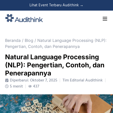
Lihat Event Terbaru Audithink →
Beranda
/
Blog
/
Natural Language Processing (NLP):
Pengertian, Contoh, dan Penerapannya
Natural Language Processing
(NLP): Pengertian, Contoh, dan
Penerapannya
Diperbarui: Oktober 7, 2025
Tim Editorial Audithink
5 menit
437