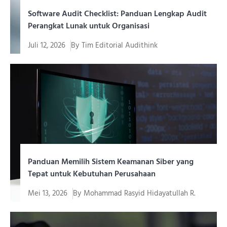
Software Audit Checklist: Panduan Lengkap Audit
Perangkat Lunak untuk Organisasi
Juli 12, 2026
By
Tim Editorial Audithink
Menjalankan audit perangkat lunak tanpa panduan
terstruktur berisiko meninggalkan...
Panduan Memilih Sistem Keamanan Siber yang
Tepat untuk Kebutuhan Perusahaan
Mei 13, 2026
By
Mohammad Rasyid Hidayatullah R.
Di era transformasi digital yang terus berkembang
pesat, ancaman terhadap...