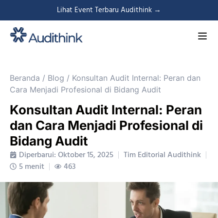
Lihat Event Terbaru Audithink →
Beranda
/
Blog
/
Konsultan Audit Internal: Peran dan
Cara Menjadi Profesional di Bidang Audit
Konsultan Audit Internal: Peran
dan Cara Menjadi Profesional di
Bidang Audit
Diperbarui: Oktober 15, 2025
Tim Editorial Audithink
5 menit
463