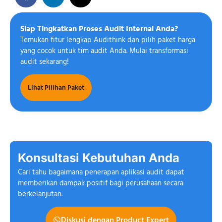
Siap Tingkatkan Proses Audit Internal Anda?
Temukan fitur lengkap Audithink dan pilih paket harga
yang cocok untuk tim audit Anda. Mulai transformasi
audit sekarang!
Lihat Pilihan Paket
Konsultasi Kebutuhan Anda
Cari tahu bagaimana penerapan aplikasi audit dapat
memberikan dampak positif bagi perusahaan secara
berkelanjutan.
Diskusi dengan Product Expert