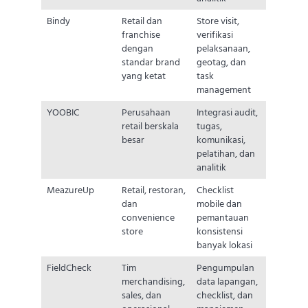
Bindy
Retail dan
Store visit,
franchise
verifikasi
dengan
pelaksanaan,
standar brand
geotag, dan
yang ketat
task
management
YOOBIC
Perusahaan
Integrasi audit,
retail berskala
tugas,
besar
komunikasi,
pelatihan, dan
analitik
MeazureUp
Retail, restoran,
Checklist
dan
mobile dan
convenience
pemantauan
store
konsistensi
banyak lokasi
FieldCheck
Tim
Pengumpulan
merchandising,
data lapangan,
sales, dan
checklist, dan