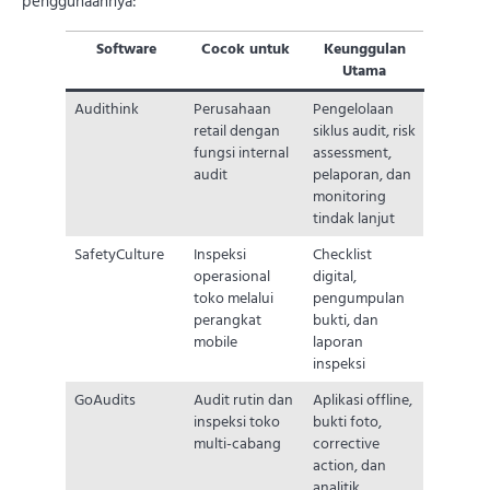
penggunaannya:
Software
Cocok untuk
Keunggulan
Utama
Audithink
Perusahaan
Pengelolaan
retail dengan
siklus audit, risk
fungsi internal
assessment,
audit
pelaporan, dan
monitoring
tindak lanjut
SafetyCulture
Inspeksi
Checklist
operasional
digital,
toko melalui
pengumpulan
perangkat
bukti, dan
mobile
laporan
inspeksi
GoAudits
Audit rutin dan
Aplikasi offline,
inspeksi toko
bukti foto,
multi-cabang
corrective
action, dan
analitik