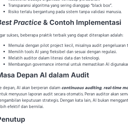
Transparansi algoritma yang sering dianggap “black box”.
Risiko terlalu bergantung pada sistem tanpa validasi manusia.
Best Practice
& Contoh Implementasi
gar sukses, beberapa praktik terbaik yang dapat diterapkan adalah:
Memulai dengan pilot project kecil, misalnya audit pengeluaran 
Memilih tools AI yang fleksibel dan sesuai dengan regulasi.
Melatih auditor dalam literasi data dan teknologi.
Membangun governance internal untuk memastikan AI digunakan 
Masa Depan AI dalam Audit
e depan, AI akan berperan dalam
continuous auditing
,
real-time m
ntuk menyusun laporan audit secara otomatis. Peran auditor akan sema
engambilan keputusan strategis. Dengan kata lain, AI bukan menggan
ebih efektif dan bernilai.
Penutup