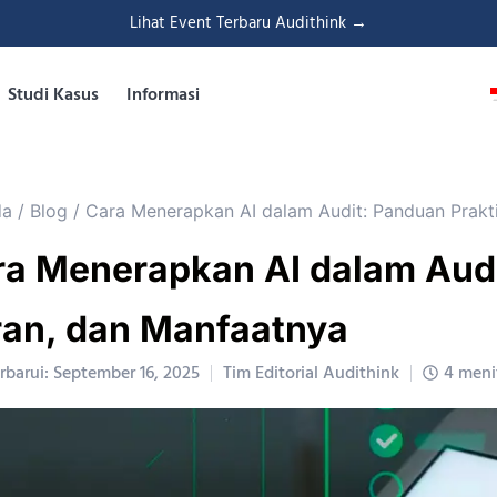
Lihat Event Terbaru Audithink →
Studi Kasus
Informasi
da
/
Blog
/
Cara Menerapkan AI dalam Audit: Panduan Prakti
a Menerapkan AI dalam Audi
ran, dan Manfaatnya
rbarui: September 16, 2025
Tim Editorial Audithink
4 meni