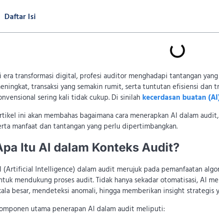
Daftar Isi
i era transformasi digital, profesi auditor menghadapi tantangan yan
eningkat, transaksi yang semakin rumit, serta tuntutan efisiensi da
onvensional sering kali tidak cukup. Di sinilah
kecerdasan buatan (AI
rtikel ini akan membahas bagaimana cara menerapkan AI dalam audit, 
erta manfaat dan tantangan yang perlu dipertimbangkan.
Apa Itu AI dalam Konteks Audit?
I (Artificial Intelligence) dalam audit merujuk pada pemanfaatan algor
ntuk mendukung proses audit. Tidak hanya sekadar otomatisasi, AI me
kala besar, mendeteksi anomali, hingga memberikan insight strategis
omponen utama penerapan AI dalam audit meliputi: