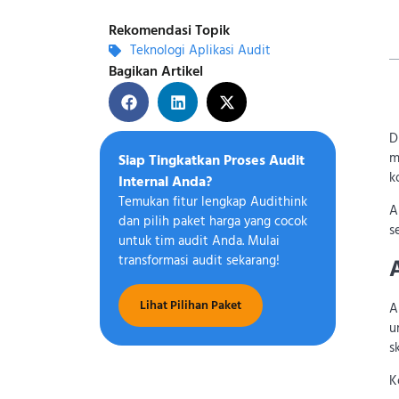
Rekomendasi Topik
Teknologi Aplikasi Audit
Bagikan Artikel
D
m
Siap Tingkatkan Proses Audit
k
Internal Anda?
Temukan fitur lengkap Audithink
A
dan pilih paket harga yang cocok
s
untuk tim audit Anda. Mulai
transformasi audit sekarang!
Lihat Pilihan Paket
A
u
s
K