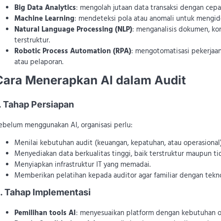
Big Data Analytics
: mengolah jutaan data transaksi dengan cepa
Machine Learning
: mendeteksi pola atau anomali untuk mengide
Natural Language Processing (NLP)
: menganalisis dokumen, ko
terstruktur.
Robotic Process Automation (RPA)
: mengotomatisasi pekerjaan 
atau pelaporan.
Cara Menerapkan AI dalam Audit
. Tahap Persiapan
ebelum menggunakan AI, organisasi perlu:
Menilai kebutuhan audit (keuangan, kepatuhan, atau operasional)
Menyediakan data berkualitas tinggi, baik terstruktur maupun tid
Menyiapkan infrastruktur IT yang memadai.
Memberikan pelatihan kepada auditor agar familiar dengan tekno
. Tahap Implementasi
Pemilihan tools AI
: menyesuaikan platform dengan kebutuhan or