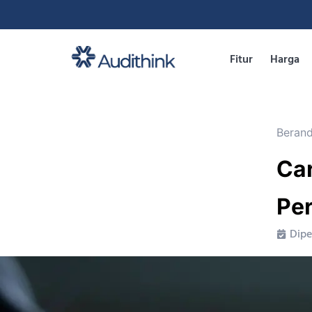
Fitur
Harga
Beran
Car
Pe
Dipe