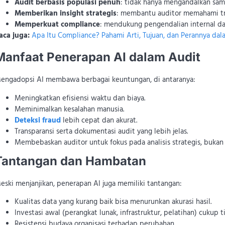
Audit berbasis populasi penuh
: tidak hanya mengandalkan samp
Memberikan insight strategis
: membantu auditor memahami tre
Memperkuat compliance
: mendukung pengendalian internal dan
aca juga:
Apa Itu Compliance? Pahami Arti, Tujuan, dan Perannya dal
Manfaat Penerapan AI dalam Audit
engadopsi AI membawa berbagai keuntungan, di antaranya:
Meningkatkan efisiensi waktu dan biaya.
Meminimalkan kesalahan manusia.
Deteksi fraud
lebih cepat dan akurat.
Transparansi serta dokumentasi audit yang lebih jelas.
Membebaskan auditor untuk fokus pada analisis strategis, bukan 
Tantangan dan Hambatan
eski menjanjikan, penerapan AI juga memiliki tantangan:
Kualitas data yang kurang baik bisa menurunkan akurasi hasil.
Investasi awal (perangkat lunak, infrastruktur, pelatihan) cukup ti
Resistensi budaya organisasi terhadap perubahan.