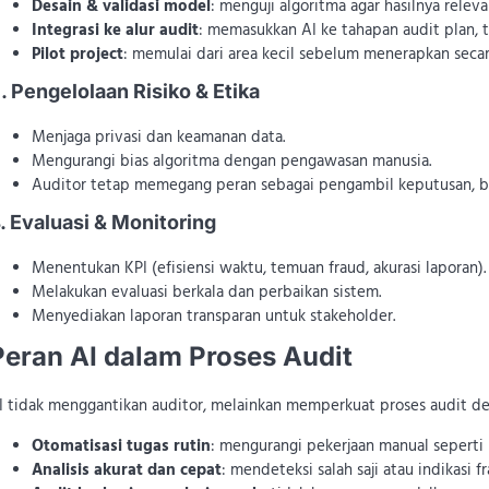
Desain & validasi model
: menguji algoritma agar hasilnya releva
Integrasi ke alur audit
: memasukkan AI ke tahapan audit plan, t
Pilot project
: memulai dari area kecil sebelum menerapkan seca
. Pengelolaan Risiko & Etika
Menjaga privasi dan keamanan data.
Mengurangi bias algoritma dengan pengawasan manusia.
Auditor tetap memegang peran sebagai pengambil keputusan, bu
. Evaluasi & Monitoring
Menentukan KPI (efisiensi waktu, temuan fraud, akurasi laporan).
Melakukan evaluasi berkala dan perbaikan sistem.
Menyediakan laporan transparan untuk stakeholder.
Peran AI dalam Proses Audit
I tidak menggantikan auditor, melainkan memperkuat proses audit d
Otomatisasi tugas rutin
: mengurangi pekerjaan manual seperti
Analisis akurat dan cepat
: mendeteksi salah saji atau indikasi f