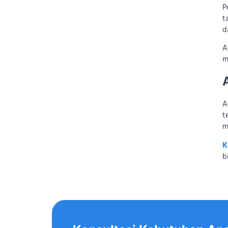
P
t
d
A
m
A
t
m
K
b