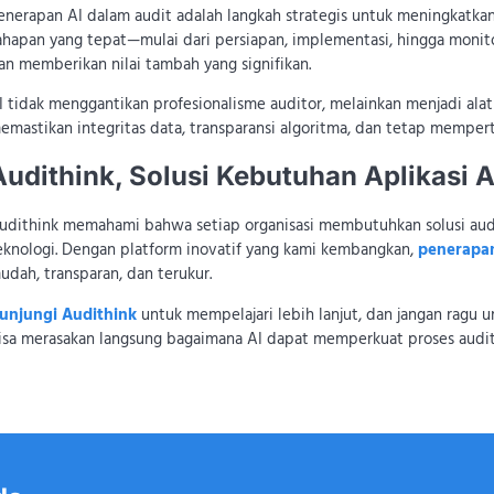
enerapan AI dalam audit adalah langkah strategis untuk meningkatkan e
ahapan yang tepat—mulai dari persiapan, implementasi, hingga moni
an memberikan nilai tambah yang signifikan.
I tidak menggantikan profesionalisme auditor, melainkan menjadi ala
emastikan integritas data, transparansi algoritma, dan tetap mempe
Audithink, Solusi Kebutuhan Aplikasi A
udithink memahami bahwa setiap organisasi membutuhkan solusi audi
eknologi. Dengan platform inovatif yang kami kembangkan,
penerapan
udah, transparan, dan terukur.
unjungi Audithink
untuk mempelajari lebih lanjut, dan jangan ragu 
isa merasakan langsung bagaimana AI dapat memperkuat proses audit 