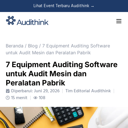
Lihat Event Terbaru Audithink →
Beranda
/
Blog
/
7 Equipment Auditing Software
untuk Audit Mesin dan Peralatan Pabrik
7 Equipment Auditing Software
untuk Audit Mesin dan
Peralatan Pabrik
Diperbarui: Juni 29, 2026
Tim Editorial Audithink
15 menit
108