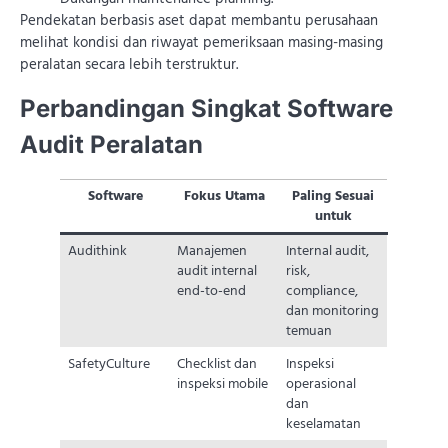
Pendekatan berbasis aset dapat membantu perusahaan
melihat kondisi dan riwayat pemeriksaan masing-masing
peralatan secara lebih terstruktur.
Perbandingan Singkat Software
Audit Peralatan
Software
Fokus Utama
Paling Sesuai
untuk
Audithink
Manajemen
Internal audit,
audit internal
risk,
end-to-end
compliance,
dan monitoring
temuan
SafetyCulture
Checklist dan
Inspeksi
inspeksi mobile
operasional
dan
keselamatan