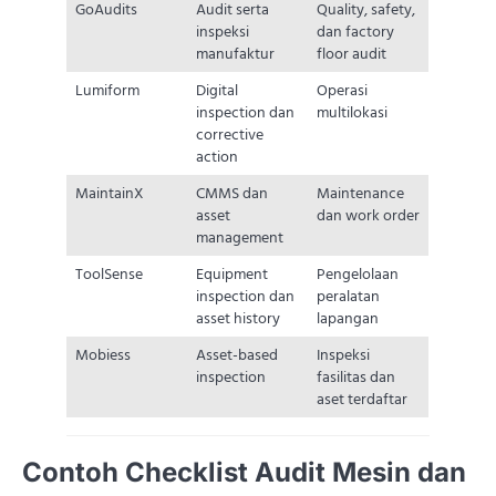
GoAudits
Audit serta
Quality, safety,
inspeksi
dan factory
manufaktur
floor audit
Lumiform
Digital
Operasi
inspection dan
multilokasi
corrective
action
MaintainX
CMMS dan
Maintenance
asset
dan work order
management
ToolSense
Equipment
Pengelolaan
inspection dan
peralatan
asset history
lapangan
Mobiess
Asset-based
Inspeksi
inspection
fasilitas dan
aset terdaftar
Contoh Checklist Audit Mesin dan