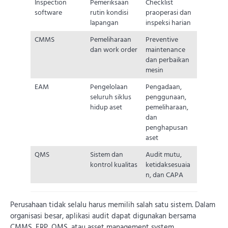
Inspection
Pemeriksaan
Checklist
software
rutin kondisi
praoperasi dan
lapangan
inspeksi harian
CMMS
Pemeliharaan
Preventive
dan work order
maintenance
dan perbaikan
mesin
EAM
Pengelolaan
Pengadaan,
seluruh siklus
penggunaan,
hidup aset
pemeliharaan,
dan
penghapusan
aset
QMS
Sistem dan
Audit mutu,
kontrol kualitas
ketidaksesuaia
n, dan CAPA
Perusahaan tidak selalu harus memilih salah satu sistem. Dalam
organisasi besar, aplikasi audit dapat digunakan bersama
CMMS, ERP, QMS, atau asset management system.