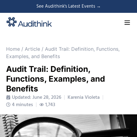
See Audithink's Latest Events →
Home
/
Article
/
Audit Trail: Definition, Functions,
Examples, and Benefits
Audit Trail: Definition,
Functions, Examples, and
Benefits
Updated: June 28, 2026
Karenia Violeta
4 minutes
1,743