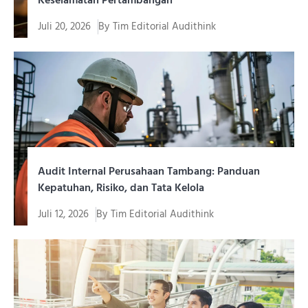
Juli 20, 2026
By
Tim Editorial Audithink
Audit SMKP adalah proses evaluasi sistematis untuk
menilai sejauh mana...
Audit Internal Perusahaan Tambang: Panduan
Kepatuhan, Risiko, dan Tata Kelola
Juli 12, 2026
By
Tim Editorial Audithink
Audit internal perusahaan tambang adalah fungsi
pemastian (assurance) dan...